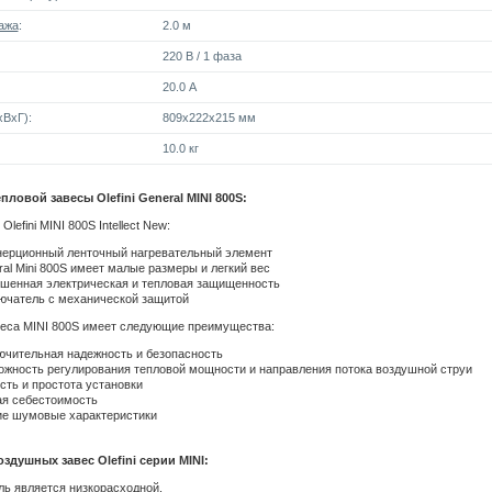
ажа
:
2.0 м
220 В / 1 фаза
20.0 А
ВxГ):
809x222x215 мм
10.0 кг
пловой завесы Olefini General MINI 800S:
lefini MINI 800S Intellect New:
нерционный ленточный нагревательный элемент
al Mini 800S имеет малые размеры и легкий вес
шенная электрическая и тепловая защищенность
ючатель с механической защитой
веса MINI 800S имеет следующие преимущества:
ючительная надежность и безопасность
ожность регулирования тепловой мощности и направления потока воздушной струи
сть и простота установки
ая себестоимость
ие шумовые характеристики
здушных завес Olefini серии MINI:
ь является низкорасходной.