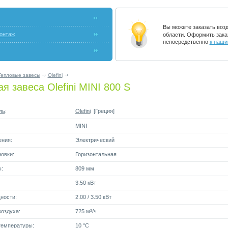
Вы можете заказать воз
онтаж
области. Оформить зака
непосредственно
к наши
Тепловые завесы
Olefini
я завеса Olefini MINI 800 S
ль
:
Olefini
[Греция]
MINI
ения:
Электрический
овки:
Горизонтальная
:
809 мм
3.50 кВт
ности:
2.00 / 3.50 кВт
оздуха:
725 м³/ч
емпературы:
10 °C