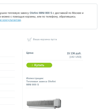
душно-тепловую завесу
Olefini MINI 800 S
с доставкой по Москве и
з можно с помощью корзины, или по телефону, обратившись
м консультантам
.
Ваша корзина пуста
Цена:
15 136 руб.
[192 USD]
Иллюстрации:
Тепловая завеса Olefini
MINI 800 S