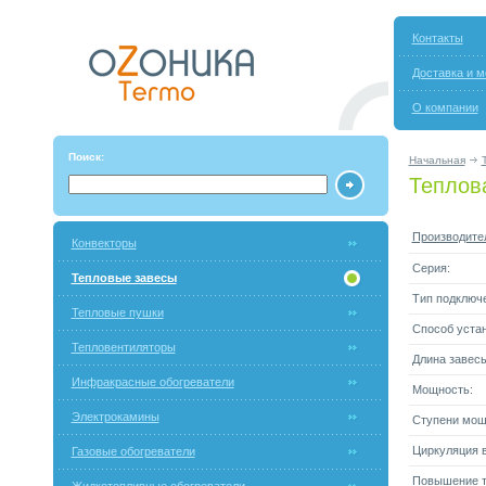
Контакты
Доставка и м
О компании
Поиск:
Начальная
Теплова
Производите
Конвекторы
Серия:
Тепловые завесы
Тип подключ
Тепловые пушки
Способ устан
Тепловентиляторы
Длина завесы
Инфракрасные обогреватели
Мощность:
Электрокамины
Ступени мощ
Циркуляция в
Газовые обогреватели
Повышение т