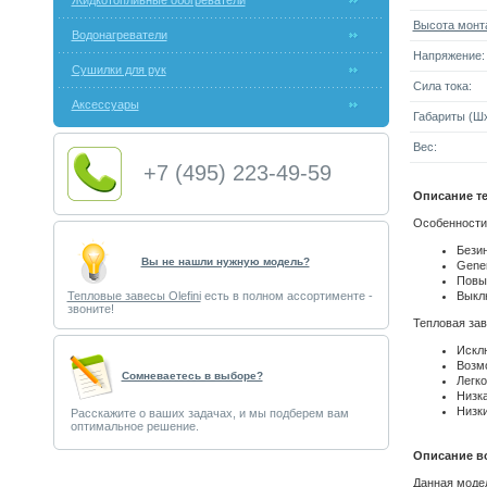
Жидкотопливные обогреватели
Высота монт
Водонагреватели
Напряжение:
Сушилки для рук
Сила тока:
Аксессуары
Габариты (Шx
Вес:
+7 (495) 223-49-59
Описание те
Особенности O
Бези
Вы не нашли нужную модель?
Gener
Повы
Тепловые завесы Olefini
есть в полном ассортименте -
Выкл
звоните!
Тепловая за
Искл
Возм
Cомневаетесь в выборе?
Легко
Низк
Низк
Расскажите о ваших задачах, и мы подберем вам
оптимальное решение.
Описание во
Данная модел